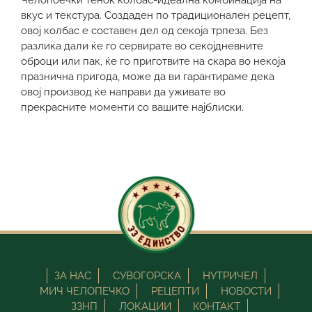
вкус и текстура. Создаден по традиционален рецепт,
овој колбас е составен дел од секоја трпеза. Без
разлика дали ќе го сервирате во секојдневните
оброци или пак, ќе го приготвите на скара во некоја
празнична пригода, може да ви гарантираме дека
овој производ ќе направи да уживате во
прекрасните моменти со вашите најблиски.
ЗА НАС
СУВОГОРСКА
НУТРИЧЕЛ
МИЧ ЧЕЛОПЕЧКО
РЕЦЕПТИ
НОВОСТИ
ЗЗНП
ЛОКАЦИИ
КОНТАКТ