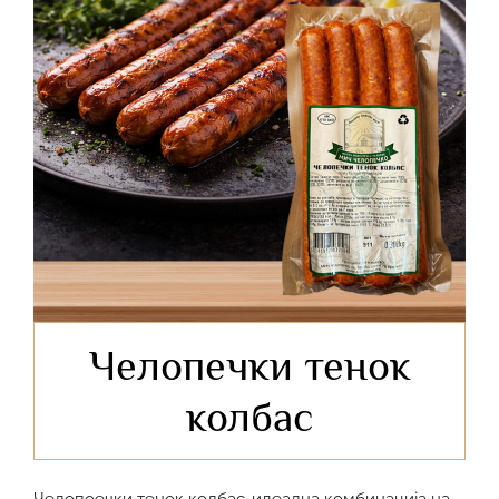
Челопечки тенок
колбас
Челопоечки тенок колбас-идеална комбинација на