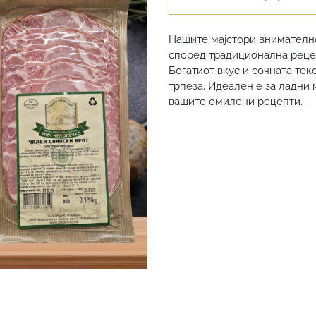
Нашите мајстори внимателно
според традиционална реце
Богатиот вкус и сочната тек
трпеза. Идеален е за ладни 
вашите омилени рецепти.