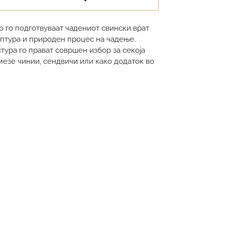
 го подготвуваат чадениот свински врат
птура и природен процес на чадење.
стура го прават совршен избор за секоја
мезе чинии, сендвичи или како додаток во