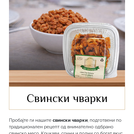
Свински чварки
Пробајте ги нашите
свински чварки
, подготвени по
традиционален рецепт од внимателно одбрано
свинско месо. Крцкави, сочни и полни со богат вкус,