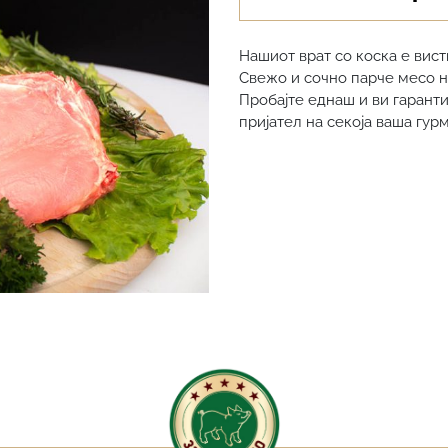
Нашиот врат со коска е вист
Свежо и сочно парче месо н
Пробајте еднаш и ви гарант
пријател на секоја ваша гур