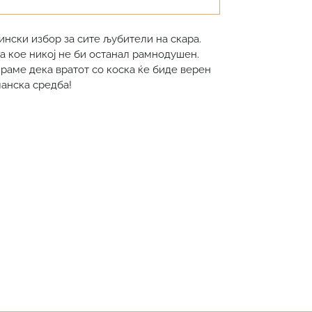
ински избор за сите љубители на скара.
а кое никој не би останал рамнодушен.
ираме дека вратот со коска ќе биде верен
манска средба!