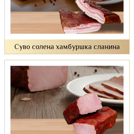
Суво солена хамбуршка сланина