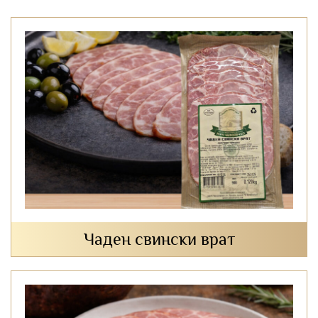
Чаден свински врат