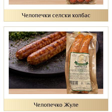
Челопечки селски колбас
Челопечко Жуле